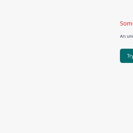
Some
An une
Tr